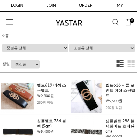
LOGIN
JOIN
ORDER
MY
0
소품
정렬
벨트619 여성 스
벨트616 서클 포
판벨트
인트 여성 스판벨
9,500원
트
9,900원
280원 적립
290원 적립
심플벨트 734 블
심플벨트 286 블
랙 (5cm)
랙화이트 호피 (4
9,400원
cm)
9,900원