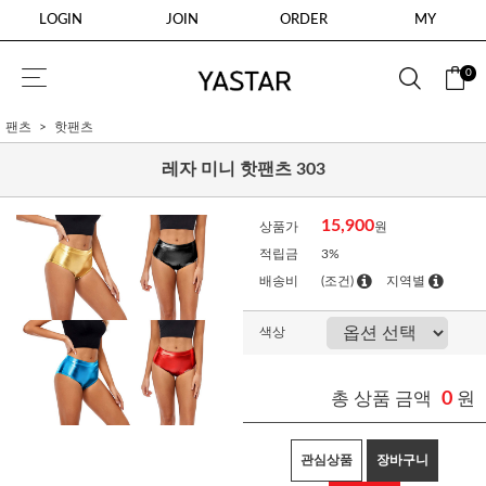
LOGIN
JOIN
ORDER
MY
0
팬츠
핫팬츠
레자 미니 핫팬츠 303
15,900
상품가
원
적립금
3%
배송비
(조건)
지역별
색상
총 상품 금액
0
원
관심상품
장바구니